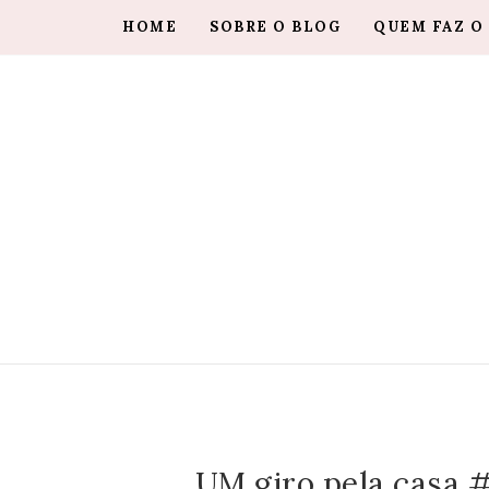
HOME
SOBRE O BLOG
QUEM FAZ O
UM giro pela casa #