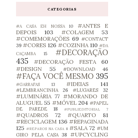
CATEGORIAS
#ANTES E
#A CASA EH NOSSA
10
DEPOIS
103
#COLAGEM
53
#COMEMORAÇÕES
69
#CONTACT
#CORES
126
#COZINHA
110
39
#DA
#DECORAÇÃO
CAÇAMBA
15
435
#DECORAÇÃO FESTA
60
#DESIGN
55
#DOWNLOAD
46
#FAÇA VOCÊ MESMO
395
#IDEIAS
141
#GARRAFAS
13
#LEMBRANCINHA
26
#LUGARES
32
#LUMINÁRIA
77
#MORANDO DE
ALUGUEL
55
#MÓVEL
204
#PAPEL
DE PAREDE
18
#PUBLIEDITORIAL
7
#QUADROS
72
#QUARTO
81
#RECICLAGEM
136
#REPAGINADA
125
#SALA
72
#UM
#REPAROS NA CASA
8
#UPCYCLING
GIRO PELA CASA
38